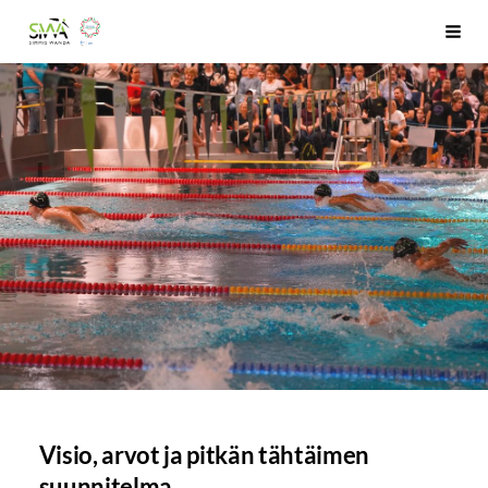
Siirry
Simmis Wanda ry
Haku
sivun
sisältöön
Visio, arvot ja pitkän tähtäimen
suunnitelma