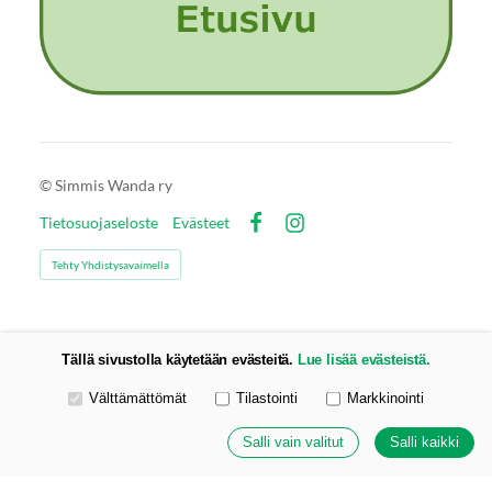
©
Simmis Wanda ry
Tietosuojaseloste
Evästeet
Facebook
Instagram
Tehty Yhdistysavaimella
Tällä sivustolla käytetään evästeitä.
Lue lisää evästeistä.
Valitse käytettävät evästeet
Välttämättömät
Tilastointi
Markkinointi
Salli vain valitut
Salli kaikki