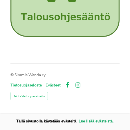
©
Simmis Wanda ry
Tietosuojaseloste
Evästeet
Facebook
Instagram
Tehty Yhdistysavaimella
Tällä sivustolla käytetään evästeitä.
Lue lisää evästeistä.