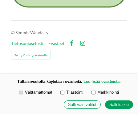
©
Simmis Wanda ry
Tietosuojaseloste
Evästeet
Facebook
Instagram
Tehty Yhdistysavaimella
Tällä sivustolla käytetään evästeitä.
Lue lisää evästeistä.
Valitse käytettävät evästeet
Välttämättömät
Tilastointi
Markkinointi
Salli vain valitut
Salli kaikki