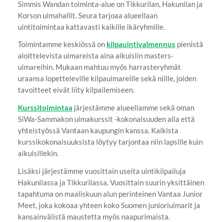
Simmis Wandan toiminta-alue on Tikkurilan, Hakunilan ja
Korson uimahallit. Seura tarjoaa alueellaan
uintitoimintaa kattavasti kaikille ikäryhmille.
Toimintamme keskiössä on
kilpauintivalmennus
pienistä
aloittelevista uimareista aina aikuisiin masters-
uimareihin. Mukaan mahtuu myös harrasteryhmät
uraansa lopetteleville kilpauimareille sekä niille, joiden
tavoitteet eivät liity kilpailemiseen.
Kurssitoimintaa
järjestämme alueellamme sekä oman
SiWa-Sammakon uimakurssit -kokonaisuuden alla että
yhteistyössä Vantaan kaupungin kanssa. Kaikista
kurssikokonaisuuksista löytyy tarjontaa niin lapsille kuin
aikuisillekin.
Lisäksi järjestämme vuosittain useita uintikilpailuja
Hakunilassa ja Tikkurilassa. Vuosittain suurin yksittäinen
tapahtuma on maaliskuun alun perinteinen Vantaa Junior
Meet, joka kokoaa yhteen koko Suomen junioriuimarit ja
kansainvälistä maustetta myös naapurimaista.