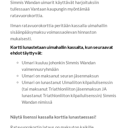
Simmis Wandan uimarit käyttävät harjoituksiin
tullessaan Vantaan kaupungin myöntämää
ratavuorokorttia.
Ilman ratavuorokorttia peritään kassalla uimahallin
sisäänpääsymaksu voimassaolevan hinnaston
mukaisesti.
Kortti lunastetaan uimahallin kassalta, kun seuraavat
ehdot täyttyvät:
Uimari kuuluu johonkin Simmis Wandan
valmennusryhmään
Uimari on maksanut seuran jäsenmaksun
Uimari on lunastanut Uimaliiton kilpailulisenssin
(tai maksanut Triathlonliiton jäsenmaksun JA
lunastanut Triathlonliiton kilpailulisenssin) Simmis
Wandan nimissä
Näytä lisenssi kassalla korttia lunastaessasi!
Ratavuorokortin lataus on maksuton kaikille