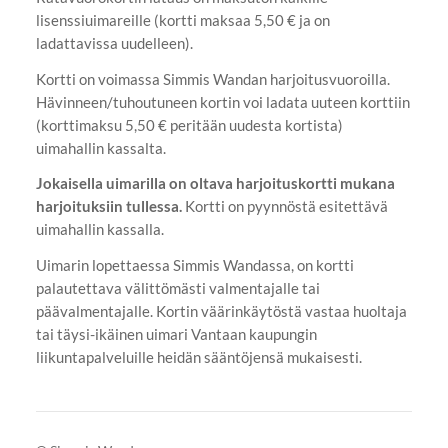
lisenssiuimareille (kortti maksaa 5,50 € ja on
ladattavissa uudelleen).
Kortti on voimassa Simmis Wandan harjoitusvuoroilla.
Hävinneen/tuhoutuneen kortin voi ladata uuteen korttiin
(korttimaksu 5,50 € peritään uudesta kortista)
uimahallin kassalta.
Jokaisella uimarilla on oltava harjoituskortti mukana
harjoituksiin tullessa.
Kortti on pyynnöstä esitettävä
uimahallin kassalla.
Uimarin lopettaessa Simmis Wandassa, on kortti
palautettava välittömästi valmentajalle tai
päävalmentajalle. Kortin väärinkäytöstä vastaa huoltaja
tai täysi-ikäinen uimari Vantaan kaupungin
liikuntapalveluille heidän sääntöjensä mukaisesti.