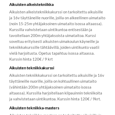
Aikuisten alkeistekniikka
Aikuisten alkeistekniikkakurssi on tarkoitettu aikuisille
ja 16v täyttäneille nuorille, joilla on alkeellinen uimataito
(noin 15-25m yhtäjaksoinen uimataito isossa altaassa).
Kurssilla vahvistetaan uintikuntoa entisestään ja
tavoitellaan 200m yhtäjaksoista uimataitoa. Kurssi
soveltuu erityisesti aikuisten uimakoulun käyneille ja
tekniikkakurssille tähtäävillä, joiden uintikunto vaatii
vielä harjoitusta. Opetus tapahtuu isossa altaassa.
Kurssin hinta 120€ / 9 krt
Aikuisten tekniikkakurssi
Aikuisten tekniikkakurssi on tarkoitettu aikuisille ja 16v
täyttäneille nuorille, joilla on kohtuullinen uimataito
(vähintään 200m yhtäjaksoinen uimataito isossa
altaassa). Kurssilla harjoitellaan kilpauinnin tekniikoita
ja vahvistetaan uintikuntoa. Kurssin hinta 120€ / 9krt.
Aikuisten tekniikka-masters