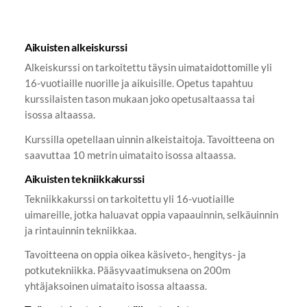
Aikuisten alkeiskurssi
Alkeiskurssi on tarkoitettu täysin uimataidottomille yli
16-vuotiaille nuorille ja aikuisille. Opetus tapahtuu
kurssilaisten tason mukaan joko opetusaltaassa tai
isossa altaassa.
Kurssilla opetellaan uinnin alkeistaitoja. Tavoitteena on
saavuttaa 10 metrin uimataito isossa altaassa.
Aikuisten tekniikkakurssi
Tekniikkakurssi on tarkoitettu yli 16-vuotiaille
uimareille, jotka haluavat oppia vapaauinnin, selkäuinnin
ja rintauinnin tekniikkaa.
Tavoitteena on oppia oikea käsiveto-, hengitys- ja
potkutekniikka. Pääsyvaatimuksena on 200m
yhtäjaksoinen uimataito isossa altaassa.