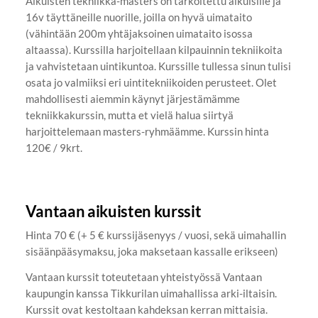
Aikuisten tekniikka-masters on tarkoitettu aikuisille ja
16v täyttäneille nuorille, joilla on hyvä uimataito
(vähintään 200m yhtäjaksoinen uimataito isossa
altaassa). Kurssilla harjoitellaan kilpauinnin tekniikoita
ja vahvistetaan uintikuntoa. Kurssille tullessa sinun tulisi
osata jo valmiiksi eri uintitekniikoiden perusteet. Olet
mahdollisesti aiemmin käynyt järjestämämme
tekniikkakurssin, mutta et vielä halua siirtyä
harjoittelemaan masters-ryhmäämme. Kurssin hinta
120€ / 9krt.
Vantaan aikuisten kurssit
Hinta 70 € (+ 5 € kurssijäsenyys / vuosi, sekä uimahallin
sisäänpääsymaksu, joka maksetaan kassalle erikseen)
Vantaan kurssit toteutetaan yhteistyössä Vantaan
kaupungin kanssa Tikkurilan uimahallissa arki-iltaisin.
Kurssit ovat kestoltaan kahdeksan kerran mittaisia.