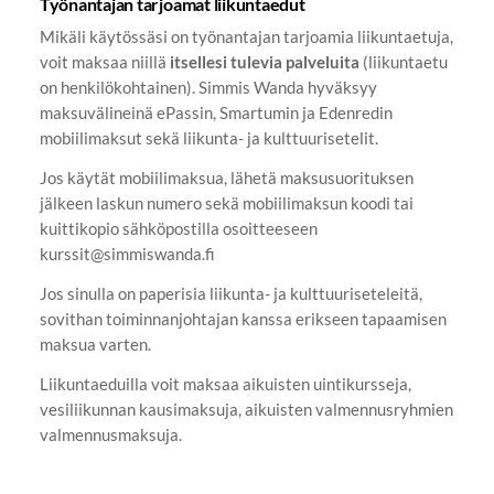
Työnantajan tarjoamat liikuntaedut
Mikäli käytössäsi on työnantajan tarjoamia liikuntaetuja,
voit maksaa niillä
itsellesi tulevia palveluita
(liikuntaetu
on henkilökohtainen). Simmis Wanda hyväksyy
maksuvälineinä ePassin, Smartumin ja Edenredin
mobiilimaksut sekä liikunta- ja kulttuurisetelit.
Jos käytät mobiilimaksua, lähetä maksusuorituksen
jälkeen laskun numero sekä mobiilimaksun koodi tai
kuittikopio sähköpostilla osoitteeseen
kurssit@simmiswanda.fi
Jos sinulla on paperisia liikunta- ja kulttuuriseteleitä,
sovithan toiminnanjohtajan kanssa erikseen tapaamisen
maksua varten.
Liikuntaeduilla voit maksaa aikuisten uintikursseja,
vesiliikunnan kausimaksuja, aikuisten valmennusryhmien
valmennusmaksuja.