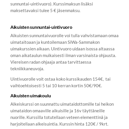
sunnuntai-uintivuoro). Kurssimaksun lisäksi
maksettavaksi tulee 5 € jäsenmaksu.
Aikuisten sunnuntai-uintivuoro
Aikuisten sunnuntaivuorolle voi tulla vahvistamaan omaa
uimataitoaan ja kuntoilemaan SiWa-Sammakon
uimakurssien aikaan. Uintivuoro uidaan isossa altaassa
oman aikataulun muikaisesti ilman varsinaista ohjausta.
Viereisen radan ohjaaja antaa tarvittaessa
tekniikkaneuvoja.
Uintivuorolle voit ostaa koko kurssikauden 154€, tai
vaihtoehtoisesti 5 tai 10 kerran kortin 50€/90€.
Aikuisten uimakoulu
Alkeiskurssi on suunnattu uimataidottomille tai heikon
uimataidon omaaville aikuisille ja 16v täyttäneille
nuorille. Kurssilla totutellaan veteen elementtinä ja
harjoitellaan alkeisuintia. Kurssin hinta 120€ / 9krt.