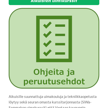
Aikuisten uintikurssit
Aikuisille suunnattuja uimakouluja ja tekniikkaopetusta
löytyy sekä seuran omasta kurssitarjonnasta (SiWa-
Sammakon uimakurssit) että Vantaan kaupungin