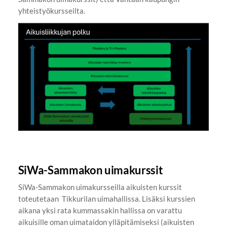
yhteistyökursseilta.
SiWa-Sammakon uimakurssit
SiWa-Sammakon uimakursseilla aikuisten kurssit
toteutetaan Tikkurilan uimahallissa. Lisäksi kurssien
aikana yksi rata kummassakin hallissa on varattu
aikuisille oman uimataidon ylläpitämiseksi (aikuisten