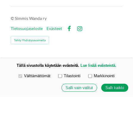
©
Simmis Wanda ry
Tietosuojaseloste
Evästeet
Facebook
Instagram
Tehty Yhdistysavaimella
Tällä sivustolla käytetään evästeitä.
Lue lisää evästeistä.
Valitse käytettävät evästeet
Välttämättömät
Tilastointi
Markkinointi
Salli vain valitut
Salli kaikki