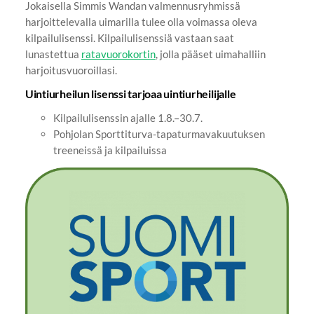
Jokaisella Simmis Wandan valmennusryhmissä
harjoittelevalla uimarilla tulee olla voimassa oleva
kilpailulisenssi. Kilpailulisenssiä vastaan saat
lunastettua
ratavuorokortin
, jolla pääset uimahalliin
harjoitusvuoroillasi.
Uintiurheilun lisenssi tarjoaa uintiurheilijalle
Kilpailulisenssin ajalle 1.8.–30.7.
Pohjolan Sporttiturva-tapaturmavakuutuksen
treeneissä ja kilpailuissa