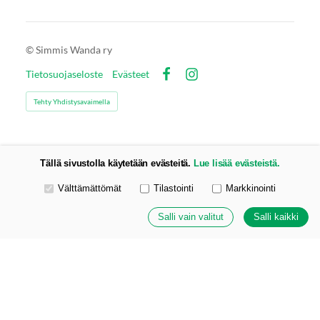
©
Simmis Wanda ry
Tietosuojaseloste
Evästeet
Facebook
Instagram
Tehty Yhdistysavaimella
Tällä sivustolla käytetään evästeitä.
Lue lisää evästeistä.
Valitse käytettävät evästeet
Välttämättömät
Tilastointi
Markkinointi
Salli vain valitut
Salli kaikki