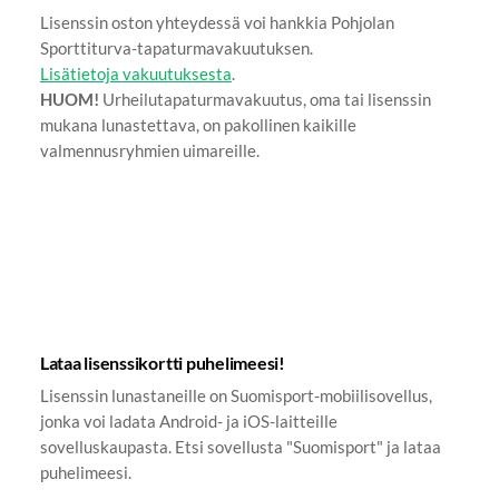
Lisenssin oston yhteydessä voi hankkia Pohjolan
Sporttiturva-tapaturmavakuutuksen.
Lisätietoja vakuutuksesta
.
HUOM!
Urheilutapaturmavakuutus, oma tai lisenssin
mukana lunastettava, on pakollinen kaikille
valmennusryhmien uimareille.
Lataa lisenssikortti puhelimeesi!
Lisenssin lunastaneille on Suomisport-mobiilisovellus,
jonka voi ladata Android- ja iOS-laitteille
sovelluskaupasta. Etsi sovellusta "Suomisport" ja lataa
puhelimeesi.