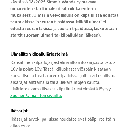
käytäntö 08/2025
Simmis Wanda ry maksaa
uimareiden starttimaksut kilpailukalenterin
mukaisesti. Uimarin velvollisuus on kilpailuissa edustaa
seuralakissa ja seuran t-paidassa. Mikäli uimari ei
edusta seuran lakissa ja seuran t-paidassa, laskutetaan
startit suoraan uimarilta (kilpailuiden jälkeen).
Uimaliiton kilpailujärjestelmä
Kansallinen kilpailujärjestelmä alkaa ikäsarjoista tytöt-
10v ja pojat-10v. Tästä ikäluokasta ylöspäin kisataan
kansallisella tasolla arvokilpailuissa, joihin voi osallistua
aikarajat alittamalla tai aluekarsintojen kautta.
Lisätietoa kansallisesta kilpailujärjestelmästä löytyy
Suomen Uimaliiton sivuilta.
Ikäsarjat
Ikäsarjat arvokilpailuissa noudattelevat pääpiirteittäin
allaolevia: