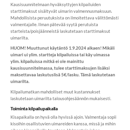
Kausisuunnitelmaan hyväksyttyjen kilpailuiden
starttimaksut sisältyvät uimarin valmennusmaksuun.
Mahdollisista peruutuksista on ilmoitettava välittömästi
valmentajalle. Ilman pätevää syytä perutuista
starteista/poisjäänneistä laskutetaan starttimaksut
uimarilta.
HUOM! Muuttunut käytäntö 1.9.2024 alkaen! Mikäli
uimari ui ylim. startteja kilpailuissa tai käy uimassa
ylim. kilpailuissa mitkä ei ole mainittu
kausisuunnitelmassa, tulee starttimaksujen lisäksi
maksettavaa laskutuslisä 5€/lasku. Tämä laskutetaan
uimarilta.
Kilpailumatkan mahdolliset muut kustannukset
laskutetaan uimarilta talousohjesäännön mukaisesti.
Toiminta kilpailupaikalla
Kisapaikalla on hyvä olla hyvissä ajoin. Valmentaja sopii
kisoihin osallistuvien uimareiden kanssa, missä ja mihin