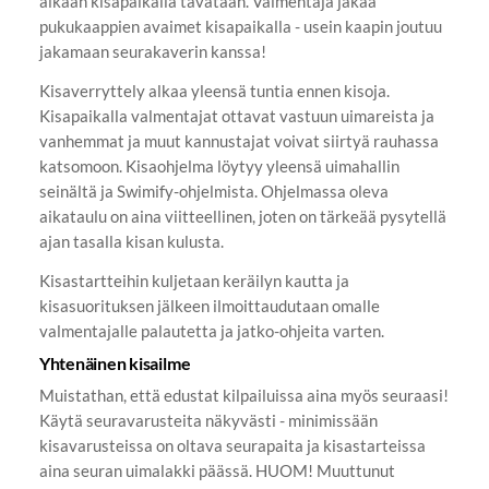
aikaan kisapaikalla tavataan. Valmentaja jakaa
pukukaappien avaimet kisapaikalla - usein kaapin joutuu
jakamaan seurakaverin kanssa!
Kisaverryttely alkaa yleensä tuntia ennen kisoja.
Kisapaikalla valmentajat ottavat vastuun uimareista ja
vanhemmat ja muut kannustajat voivat siirtyä rauhassa
katsomoon. Kisaohjelma löytyy yleensä uimahallin
seinältä ja Swimify-ohjelmista. Ohjelmassa oleva
aikataulu on aina viitteellinen, joten on tärkeää pysytellä
ajan tasalla kisan kulusta.
Kisastartteihin kuljetaan keräilyn kautta ja
kisasuorituksen jälkeen ilmoittaudutaan omalle
valmentajalle palautetta ja jatko-ohjeita varten.
Yhtenäinen kisailme
Muistathan, että edustat kilpailuissa aina myös seuraasi!
Käytä seuravarusteita näkyvästi - minimissään
kisavarusteissa on oltava seurapaita ja kisastarteissa
aina seuran uimalakki päässä. HUOM! Muuttunut