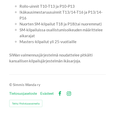
Rollo-uinnit T10-T13 ja P10-P13
Ikäkausimestaruusuinnit T13/14-T16 ja P13/14-
P16
Nuorten SM-kilpailut T18 ja P18(tai nuoremmat)
SM-kilpailuissa osallistumisoikeuden määrittelee
aikarajat
Masters-kilpailut yli 25-vuotiaille
SiWan valmennusjärjestelmä noudattelee pitkälti
kansallisen kilpailujärjestelmän ikäsarjoja.
©
Simmis Wanda ry
Tietosuojaseloste
Evästeet
Facebook
Instagram
Tehty Yhdistysavaimella