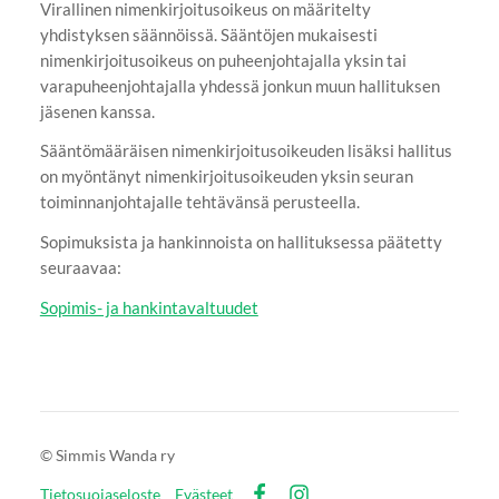
Virallinen nimenkirjoitusoikeus on määritelty
yhdistyksen säännöissä. Sääntöjen mukaisesti
nimenkirjoitusoikeus on puheenjohtajalla yksin tai
varapuheenjohtajalla yhdessä jonkun muun hallituksen
jäsenen kanssa.
Sääntömääräisen nimenkirjoitusoikeuden lisäksi hallitus
on myöntänyt nimenkirjoitusoikeuden yksin seuran
toiminnanjohtajalle tehtävänsä perusteella.
Sopimuksista ja hankinnoista on hallituksessa päätetty
seuraavaa:
Sopimis- ja hankintavaltuudet
©
Simmis Wanda ry
Tietosuojaseloste
Evästeet