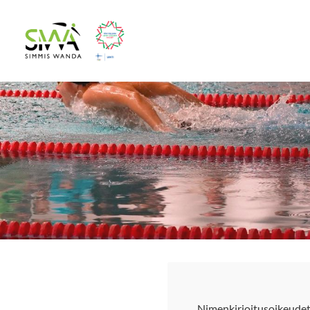
Siirry
sivun
Simmis Wanda ry
sisältöön
Nimenkirjoitusoikeudet