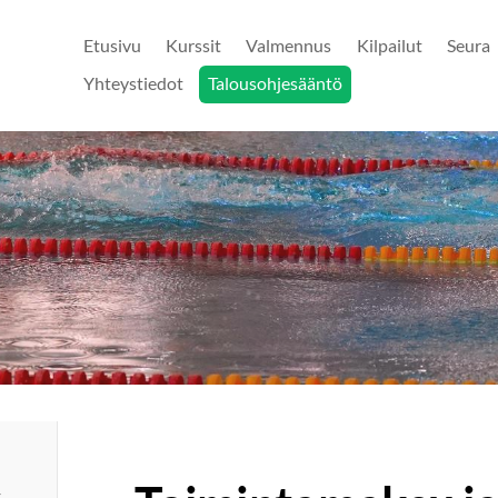
Etusivu
Kurssit
Valmennus
Kilpailut
Seura
Yhteystiedot
Talousohjesääntö
,