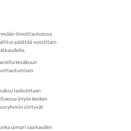
a
yhmään ilmoittautuessa
llitus päättää vuosittain
vätkaudelle.
areilta kesäkuun
moittautumisen
maksu laskutetaan
ltaessa (myös kesken
nusryhmiin siirtyvät
jonka uimari saa kauden