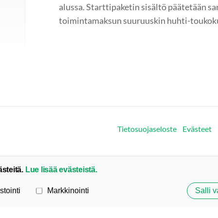
alussa. Starttipaketin sisältö päätetään sa
toimintamaksun suuruuskin huhti-toukok
Tietosuojaseloste
Evästeet
ästeitä.
Lue lisää evästeistä.
stointi
Markkinointi
Salli v