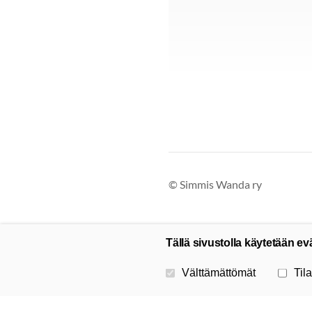
©
Simmis Wanda ry
Tällä sivustolla käytetään ev
Valitse käytettävät evästeet
Välttämättömät
Tila