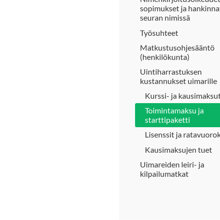
sopimukset ja hankinna
seuran nimissä
Työsuhteet
Matkustusohjesääntö
(henkilökunta)
Uintiharrastuksen
kustannukset uimarille
Kurssi- ja kausimaksu
Toimintamaksu ja
starttipaketti
Lisenssit ja ratavuorok
Kausimaksujen tuet
Uimareiden leiri- ja
kilpailumatkat