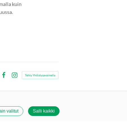
malla kuin
uussa.
Tehty Yhdistysavaimella
Facebook
Instagram
ain valitut
Salli kaikki