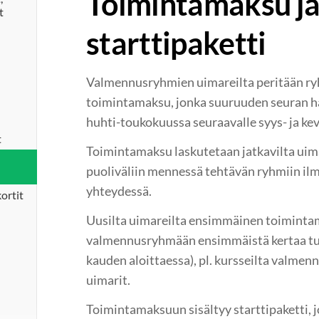
Toimintamaksu j
t
starttipaketti
Valmennusryhmien uimareilta peritään r
toimintamaksu, jonka suuruuden seuran ha
huhti-toukokuussa seuraavalle syys- ja ke
t
Toimintamaksu laskutetaan jatkavilta uim
puoliväliin mennessä tehtävän ryhmiin il
yhteydessä.
ortit
Uusilta uimareilta ensimmäinen toiminta
valmennusryhmään ensimmäistä kertaa tu
kauden aloittaessa), pl. kursseilta valmen
uimarit.
Toimintamaksuun sisältyy starttipaketti, 