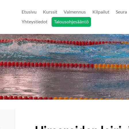
Etusivu
Kurssit
Valmennus
Kilpailut
Seura
Yhteystiedot
Talousohjesääntö
,