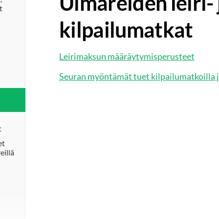
Uimareiden leiri- 
t
kilpailumatkat
Leirimaksun määräytymisperusteet
Seuran myöntämät tuet kilpailumatkoilla ja
t
et
eillä