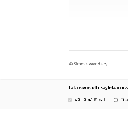
©
Simmis Wanda ry
Tällä sivustolla käytetään ev
Valitse käytettävät evästeet
Välttämättömät
Tila