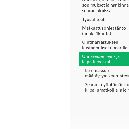
sopimukset ja hankinna
seuran nimissä
Työsuhteet
Matkustusohjesääntö
(henkilökunta)
Uintiharrastuksen
kustannukset uimarille
Uimareiden leiri- ja
kilpailumatkat
Leirimaksun
määräytymisperustee
Seuran myöntämät tu
kilpailumatkoilla ja leir