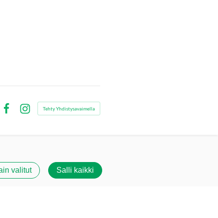
Tehty Yhdistysavaimella
Facebook
Instagram
ain valitut
Salli kaikki