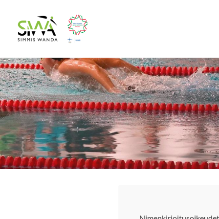
Siirry
sivun
Simmis Wanda ry
sisältöön
Nimenkirjoitusoikeudet