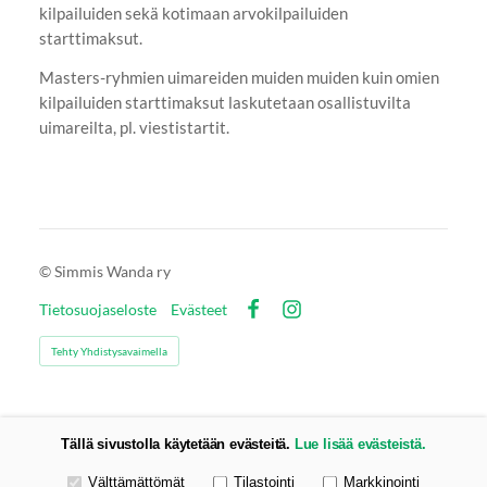
kilpailuiden sekä kotimaan arvokilpailuiden
starttimaksut.
Masters-ryhmien uimareiden muiden muiden kuin omien
kilpailuiden starttimaksut laskutetaan osallistuvilta
uimareilta, pl. viestistartit.
©
Simmis Wanda ry
Tietosuojaseloste
Evästeet
Facebook
Instagram
Tehty Yhdistysavaimella
Tällä sivustolla käytetään evästeitä.
Lue lisää evästeistä.
Valitse käytettävät evästeet
Välttämättömät
Tilastointi
Markkinointi