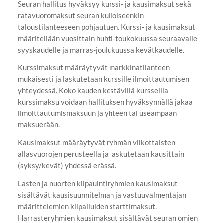
Seuran hallitus hyväksyy kurssi- ja kausimaksut sekä
ratavuoromaksut seuran kulloiseenkin
taloustilanteeseen pohjautuen. Kurssi- ja kausimaksut
määritellään vuosittain huhti-toukokuussa seuraavalle
syyskaudelle ja marras-joulukuussa kevätkaudelle.
Kurssimaksut määräytyvät markkinatilanteen
mukaisesti ja laskutetaan kurssille ilmoittautumisen
yhteydessä. Koko kauden kestävillä kursseilla
kurssimaksu voidaan hallituksen hyväksynnällä jakaa
ilmoittautumismaksuun ja yhteen tai useampaan
maksuerään.
Kausimaksut määräytyvät ryhmän viikottaisten
allasvuorojen perusteella ja laskutetaan kausittain
(syksy/kevät) yhdessä erässä.
Lasten ja nuorten kilpauintiryhmien kausimaksut
sisältävät kausisuunnitelman ja vastuuvalmentajan
määrittelemien kilpailuiden starttimaksut.
Harrasteryhmien kausimaksut sisältävät seuran omien