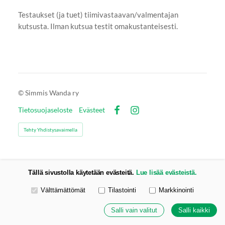
Testaukset (ja tuet) tiimivastaavan/valmentajan
kutsusta. Ilman kutsua testit omakustanteisesti.
©
Simmis Wanda ry
Tietosuojaseloste
Evästeet
Facebook
Instagram
Tehty Yhdistysavaimella
Tällä sivustolla käytetään evästeitä.
Lue lisää evästeistä.
Valitse käytettävät evästeet
Välttämättömät
Tilastointi
Markkinointi
Salli vain valitut
Salli kaikki