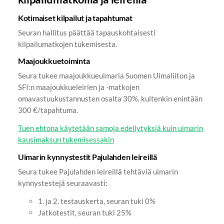
Kotimaiset kilpailut ja tapahtumat
Seuran hallitus päättää tapauskohtaisesti
kilpailumatkojen tukemisesta.
Maajoukkuetoiminta
Seura tukee maajoukkueuimaria Suomen Uimaliiton ja
SFI:n maajoukkueleirien ja -matkojen
omavastuukustannusten osalta 30%, kuitenkin enintään
300 €/tapahtuma.
Tuen ehtona käytetään samoja edellytyksiä kuin uimarin
kausimaksun tukemisessakin
Uimarin kynnystestit Pajulahden leireillä
Seura tukee Pajulahden leireillä tehtäviä uimarin
kynnystestejä seuraavasti:
1. ja 2. testauskerta, seuran tuki 0%
Jatkotestit, seuran tuki 25%