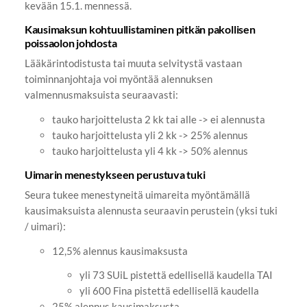
kevään 15.1. mennessä.
Kausimaksun kohtuullistaminen pitkän pakollisen
poissaolon johdosta
Lääkärintodistusta tai muuta selvitystä vastaan
toiminnanjohtaja voi myöntää alennuksen
valmennusmaksuista seuraavasti:
tauko harjoittelusta 2 kk tai alle -> ei alennusta
tauko harjoittelusta yli 2 kk -> 25% alennus
tauko harjoittelusta yli 4 kk -> 50% alennus
Uimarin menestykseen perustuva tuki
Seura tukee menestyneitä uimareita myöntämällä
kausimaksuista alennusta seuraavin perustein (yksi tuki
/ uimari):
12,5% alennus kausimaksusta
yli 73 SUiL pistettä edellisellä kaudella TAI
yli 600 Fina pistettä edellisellä kaudella
25% alennus kausimaksusta