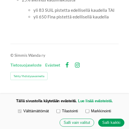
yli 83 SUiL pistetta edellisellä kaudella TAI
yli 650 Fina pistettä edellisellä kaudella
©
Simmis Wanda ry
Tietosuojaseloste
Evästeet
Facebook
Instagram
Tehty Yhdistysavaimella
Tällä sivustolla käytetään evästeitä.
Lue lisää evästeistä.
Valitse käytettävät evästeet
Välttämättömät
Tilastointi
Markkinointi
Salli vain valitut
Salli kaikki