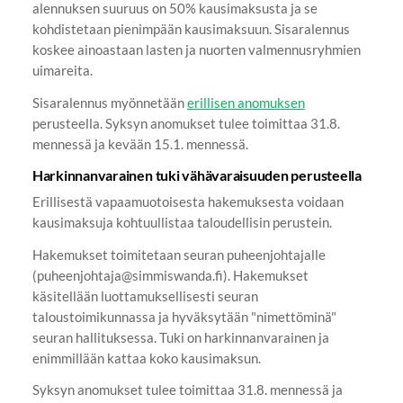
alennuksen suuruus on 50% kausimaksusta ja se
kohdistetaan pienimpään kausimaksuun. Sisaralennus
koskee ainoastaan lasten ja nuorten valmennusryhmien
uimareita.
Sisaralennus myönnetään
erillisen anomuksen
perusteella. Syksyn anomukset tulee toimittaa 31.8.
mennessä ja kevään 15.1. mennessä.
Harkinnanvarainen tuki vähävaraisuuden perusteella
Erillisestä vapaamuotoisesta hakemuksesta voidaan
kausimaksuja kohtuullistaa taloudellisin perustein.
Hakemukset toimitetaan seuran puheenjohtajalle
(puheenjohtaja@simmiswanda.fi). Hakemukset
käsitellään luottamuksellisesti seuran
taloustoimikunnassa ja hyväksytään "nimettöminä"
seuran hallituksessa. Tuki on harkinnanvarainen ja
enimmillään kattaa koko kausimaksun.
Syksyn anomukset tulee toimittaa 31.8. mennessä ja