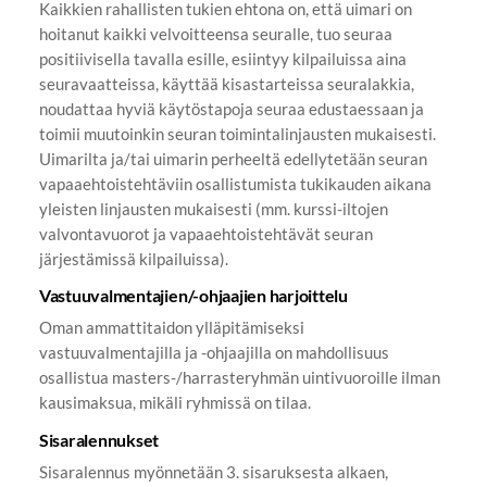
Kaikkien rahallisten tukien ehtona on, että uimari on
hoitanut kaikki velvoitteensa seuralle, tuo seuraa
positiivisella tavalla esille, esiintyy kilpailuissa aina
seuravaatteissa, käyttää kisastarteissa seuralakkia,
noudattaa hyviä käytöstapoja seuraa edustaessaan ja
toimii muutoinkin seuran toimintalinjausten mukaisesti.
Uimarilta ja/tai uimarin perheeltä edellytetään seuran
vapaaehtoistehtäviin osallistumista tukikauden aikana
yleisten linjausten mukaisesti (mm. kurssi-iltojen
valvontavuorot ja vapaaehtoistehtävät seuran
järjestämissä kilpailuissa).
Vastuuvalmentajien/-ohjaajien harjoittelu
Oman ammattitaidon ylläpitämiseksi
vastuuvalmentajilla ja -ohjaajilla on mahdollisuus
osallistua masters-/harrasteryhmän uintivuoroille ilman
kausimaksua, mikäli ryhmissä on tilaa.
Sisaralennukset
Sisaralennus myönnetään 3. sisaruksesta alkaen,